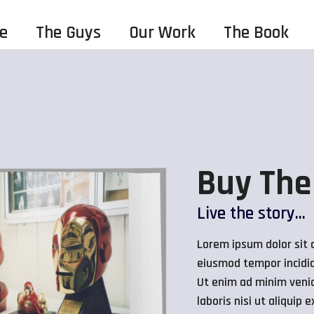
re
The Guys
Our Work
The Book
Buy The
Live the story...
Lorem ipsum dolor sit a
eiusmod tempor incidid
Ut enim ad minim venia
laboris nisi ut aliqui